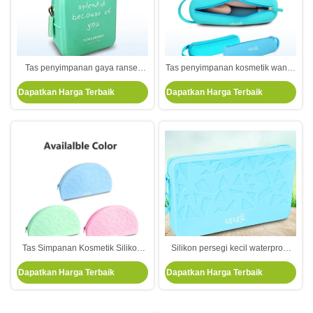
Tas penyimpanan gaya ransel
Tas penyimpanan kosmetik wanita
mini silikon nol dompet yang lucu
silikon melingkar kecil Tas
Dapatkan Harga Terbaik
Dapatkan Harga Terbaik
dan modis Tas silikon lembut
penyimpanan berbentuk tabung
pena
Tas Simpanan Kosmetik Silikon
Silikon persegi kecil waterproof
Kapasitas Besar Pemegang Sikat
organizer tas penyimpanan
Dapatkan Harga Terbaik
Dapatkan Harga Terbaik
Makeup Perjalanan Portable
kosmetik kapasitas besar
Organizer Waterproof Kosmetik
pemegang kosmetik portabel