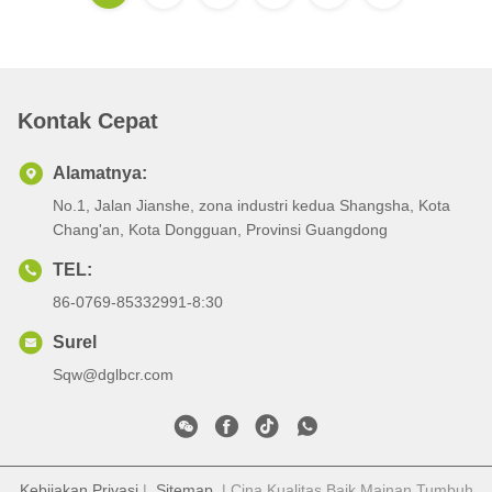
Kontak Cepat
Alamatnya:
No.1, Jalan Jianshe, zona industri kedua Shangsha, Kota
Chang'an, Kota Dongguan, Provinsi Guangdong
TEL:
86-0769-85332991-8:30
Surel
Sqw@dglbcr.com
Kebijakan Privasi
|
Sitemap
| Cina Kualitas Baik Mainan Tumbuh