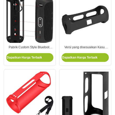
Pabrik Custom Style Bluetooth
Versi yang disesuaikan Kasus
Speaker Tutup Silicone Tutup
Perjalanan Anti-Slip yang kokoh
Pelindung Shell All-Round Tutup
untuk Speaker Multifunctional
Dapatkan Harga Terbaik
Dapatkan Harga Terbaik
Pelindung Anti-Benturan
Silicone Pouch Sleeve