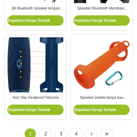
Jbl Bluetooth speaker lengan
Speaker Bluetooth Membawa
pelindung silikon speaker paket
Tutup Pelindung Silikon Saat
perlindungan anti-tabrakan
Keluar Speaker Penyerapan
Dapatkan Harga Terbaik
Dapatkan Harga Terbaik
Kejut Aksesoris Silikon
Non Slip Heatproof Silicone
Speaker praktis tanpa bau
Protective Case Pouch Tidak
Lapisan tali pelindung Tutup
Berbau Tahan Lama
speaker silikon Tutup pelindung
Dapatkan Harga Terbaik
Dapatkan Harga Terbaik
anti tabrakan
1
2
3
4