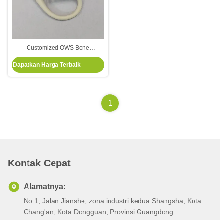
Customized OWS Bone
Conduction Earphone Asesoris
Dapatkan Harga Terbaik
Silikon Semi-keras Over-Ear
Earphone Kabel Ear Hook Kabel
LSR Bagian
1
Kontak Cepat
Alamatnya:
No.1, Jalan Jianshe, zona industri kedua Shangsha, Kota
Chang'an, Kota Dongguan, Provinsi Guangdong