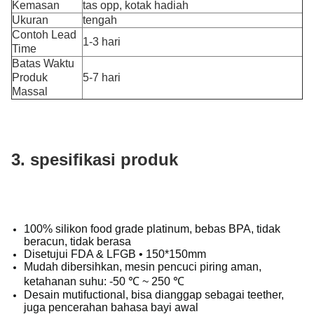
Kemasan
tas opp, kotak hadiah
Ukuran
tengah
Contoh Lead
1-3 hari
Time
Batas Waktu
Produk
5-7 hari
Massal
3. spesifikasi produk
100% silikon food grade platinum, bebas BPA, tidak
beracun, tidak berasa
Disetujui FDA & LFGB • 150*150mm
Mudah dibersihkan, mesin pencuci piring aman,
ketahanan suhu: -50 ℃ ~ 250 ℃
Desain mutifuctional, bisa dianggap sebagai teether,
juga pencerahan bahasa bayi awal