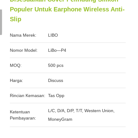
Populer Untuk Earphone Wireless Anti-
Slip
Nama Merek:
LIBO
Nomor Model:
LiBo—P4
MOQ:
500 pcs
Harga:
Discuss
Rincian Kemasan:
Tas Opp
L/C, D/A, D/P, T/T, Western Union,
Ketentuan
Pembayaran:
MoneyGram