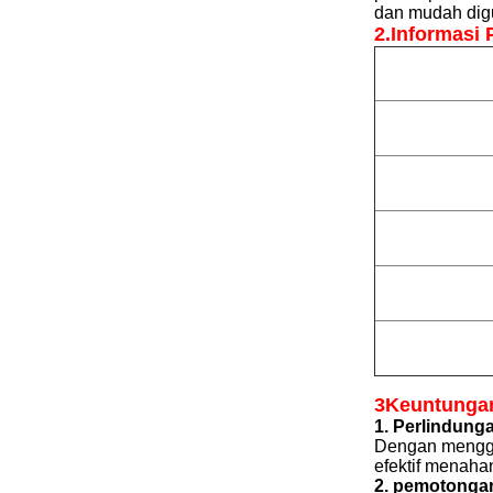
dan mudah dig
2.
Informasi 
3Keuntunga
1. Perlindung
Dengan menggun
efektif menaha
2. pemotongan