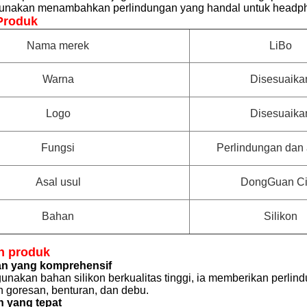
unakan menambahkan perlindungan yang handal untuk headph
Produk
Nama merek
LiBo
Warna
Disesuaika
Logo
Disesuaika
Fungsi
Perlindungan dan a
Asal usul
DongGuan C
Bahan
Silikon
n produk
an yang komprehensif
akan bahan silikon berkualitas tinggi, ia memberikan perlin
n goresan, benturan, dan debu.
 yang tepat