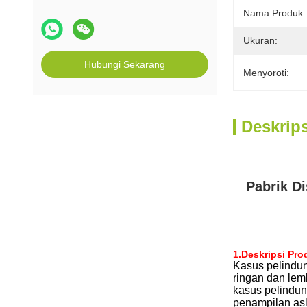
Nama Produk:
Ukuran:
Hubungi Sekarang
Menyoroti:
Deskrip
Pabrik D
1.
Deskripsi Pro
Kasus pelindun
ringan dan le
kasus pelindun
penampilan as