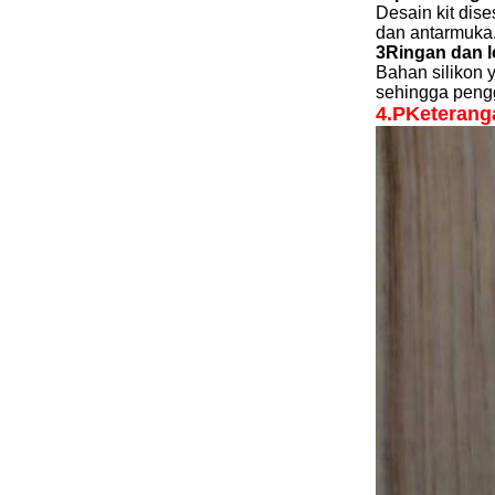
Desain kit di
dan antarmuka
3Ringan dan l
Bahan silikon 
sehingga peng
4.P
Keterang